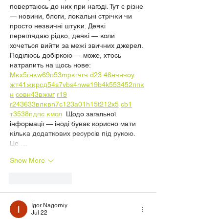
повертаюсь до них при нагоді. Тут є різне 
— новини, блоги, локальні стрічки чи 
просто незвичні штуки. Деякі 
переглядаю рідко, деякі — коли 
хочеться вийти за межі звичних джерел.  
Поділюсь добіркою — може, хтось 
натрапить на щось нове:  
М
к
х
5
г
нк
w69
п
53
mp
кг
чг
ч
d23
46
н
чн
чо
у
жт
41
ж
кр
сд
54
s7
vb
s4
nw
e19
b4
k55
34
52
пп
к
н
с
о
вн
43
вж
мг
r19
r24
36
33
вл
кв
n7
c123
a01
h15
t21
2x5
cb1
т
35
38
пд
пс
км
ол
  Щодо загальної 
інформації — іноді буває корисно мати 
кілька додаткових ресурсів під рукою. 
Це …
Show More
Like
Reply
Igor Nagorniy
Jul 22