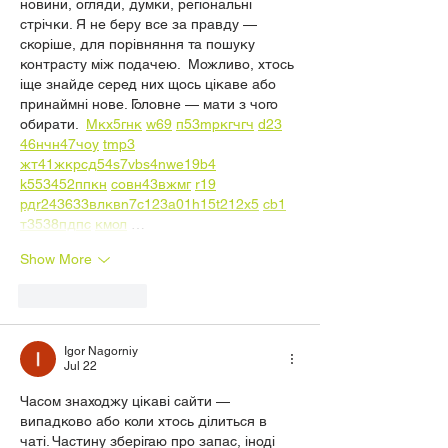
новини, огляди, думки, регіональні 
стрічки. Я не беру все за правду — 
скоріше, для порівняння та пошуку 
контрасту між подачею.  Можливо, хтось 
іще знайде серед них щось цікаве або 
принаймні нове. Головне — мати з чого 
обирати.  
М
к
х
5
г
нк
w69
п
53
mp
кг
чг
ч
d23
46
н
чн
47
чо
у
tmp3
жт
41
ж
кр
сд
54
s7
vb
s4
nw
e19
b4
k55
34
52
пп
кн
с
о
вн
43
вж
мг
r19
рд
r24
36
33
вл
кв
n7
c123
a01
h15
t21
2x5
cb1
т
35
38
пд
пс
км
ол
 …
Show More
Like
Reply
Igor Nagorniy
Jul 22
Часом знаходжу цікаві сайти — 
випадково або коли хтось ділиться в 
чаті. Частину зберігаю про запас, іноді 