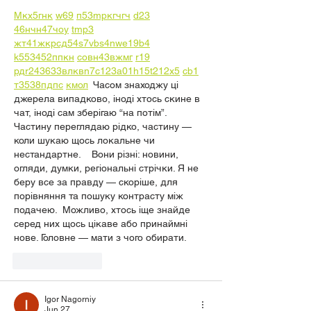
М
к
х
5
г
нк
w69
п
53
mp
кг
чг
ч
d23
46
н
чн
47
чо
у
tmp3
жт
41
ж
кр
сд
54
s7
vb
s4
nw
e19
b4
k55
34
52
пп
кн
с
о
вн
43
вж
мг
r19
рд
r24
36
33
вл
кв
n7
c123
a01
h15
t21
2x5
cb1
т
35
38
пд
пс
км
ол
  Часом знаходжу ці 
джерела випадково, іноді хтось скине в 
чат, іноді сам зберігаю “на потім”. 
Частину переглядаю рідко, частину — 
коли шукаю щось локальне чи 
нестандартне.    Вони різні: новини, 
огляди, думки, регіональні стрічки. Я не 
беру все за правду — скоріше, для 
порівняння та пошуку контрасту між 
подачею.  Можливо, хтось іще знайде 
серед них щось цікаве або принаймні 
нове. Головне — мати з чого обирати. 
Like
Reply
Igor Nagorniy
Jun 27